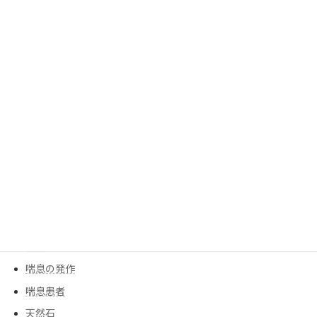
ファッション
ブレスレット
プロサッカー選手
ポジティブ思考
モチベーションアップ
人工膝
人工関節
人生の主役
余命宣告
創作ダンス
告白
告知
喘息の発作
喘息患者
天然石