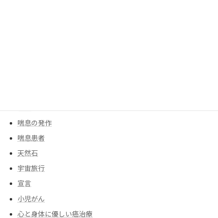
モチベーションアップ
人工膝
人工関節
人生の主役
余命宣告
創作ダンス
告白
告知
喘息の発作
喘息患者
天然石
宇宙旅行
宣言
小児がん
心と身体に優しい癌治療