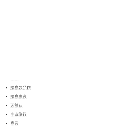
ポジティブ思考
モチベーションアップ
人工膝
人工関節
人生の主役
余命宣告
創作ダンス
告白
告知
喘息の発作
喘息患者
天然石
宇宙旅行
宣言