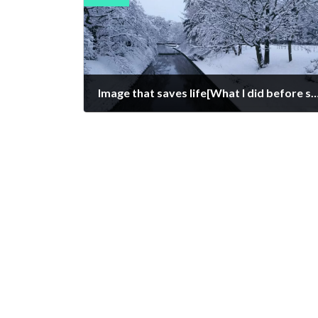
Image that saves life[What I did before surgery in the final stage of ch
2022年1月3日