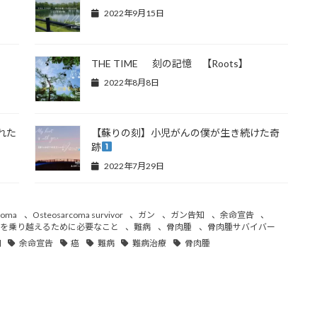
2022年9月15日
THE TIME 刻の記憶 【Roots】
2022年8月8日
れた
【蘇りの刻】小児がんの僕が生き続けた奇
跡
2022年7月29日
coma
、
Osteosarcoma survivor
、
ガン
、
ガン告知
、
余命宣告
、
を乗り越えるために必要なこと
、
難病
、
骨肉腫
、
骨肉腫サバイバー
知
余命宣告
癌
難病
難病治療
骨肉腫