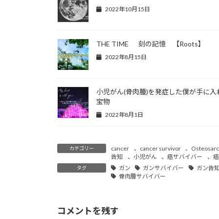
2022年10月15日
THE TIME 刻の記憶 【Roots】
2022年8月15日
小児がん(骨肉腫)を発症した僕が手に入
宝物
2022年8月1日
cancer
、
cancer survivor
、
Osteosar
カテゴリー
告知
、
小児がん
、
癌サバイバー
、
癌
ガン
ガンサバイバー
ガン告
タグ
骨肉腫サバイバー
コメントを残す