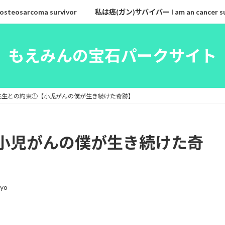
eosarcoma survivor
私は癌(ガン)サバイバー I am an cancer su
もえみんの宝石パークサイト
先生との約束①【小児がんの僕が生き続けた奇跡】
小児がんの僕が生き続けた奇
tyo