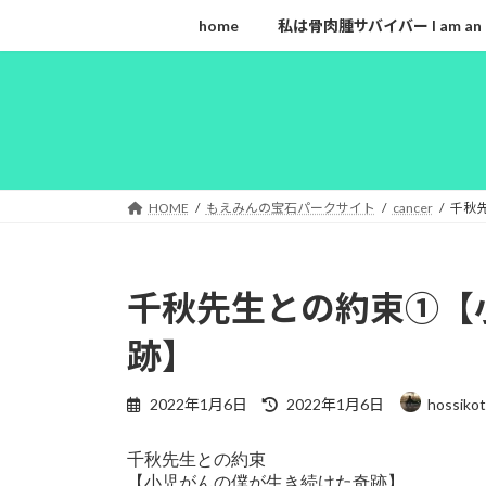
コ
ナ
home
私は骨肉腫サバイバー I am an ost
ン
ビ
テ
ゲ
ン
ー
ツ
シ
へ
ョ
ス
ン
キ
に
HOME
もえみんの宝石パークサイト
cancer
千秋
ッ
移
プ
動
千秋先生との約束①【
跡】
最
2022年1月6日
2022年1月6日
hossiko
終
更
千秋先生との約束

新
【小児がんの僕が生き続けた奇跡】

日