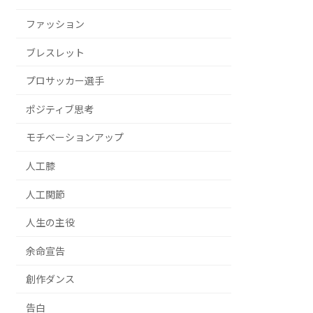
ファッション
ブレスレット
プロサッカー選手
ポジティブ思考
モチベーションアップ
人工膝
人工関節
人生の主役
余命宣告
創作ダンス
告白