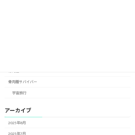
花を贈る
花言葉
行動力
行動力おばけ
難病治療
頭痛
骨肉腫
骨肉腫サバイバー
宇宙旅行
アーカイブ
2025年8月
2025年7月