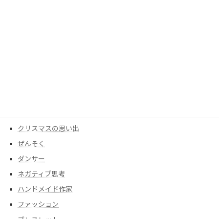
Osteosarcoma
Osteosarcoma survivor
Uncategorized
エールキャップ
お悩み相談
ガン
ガン告知
くつろぎ
クリスマスの思い出
ぜんそく
ダンサー
ネガティブ思考
ハンドメイド作家
ファッション