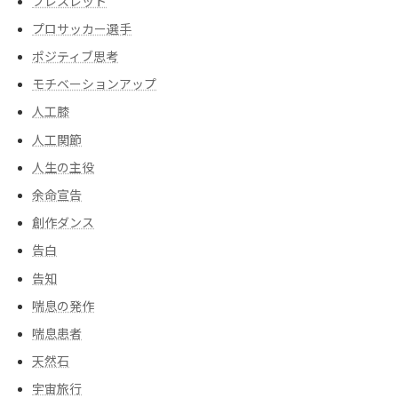
ブレスレット
プロサッカー選手
ポジティブ思考
モチベーションアップ
人工膝
人工関節
人生の主役
余命宣告
創作ダンス
告白
告知
喘息の発作
喘息患者
天然石
宇宙旅行