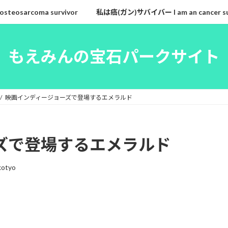
eosarcoma survivor
私は癌(ガン)サバイバー I am an cancer su
もえみんの宝石パークサイト
映画インディージョーズで登場するエメラルド
ズで登場するエメラルド
kotyo
。