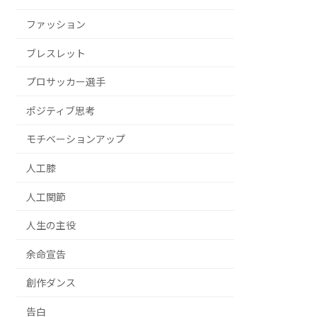
ファッション
ブレスレット
プロサッカー選手
ポジティブ思考
モチベーションアップ
人工膝
人工関節
人生の主役
余命宣告
創作ダンス
告白