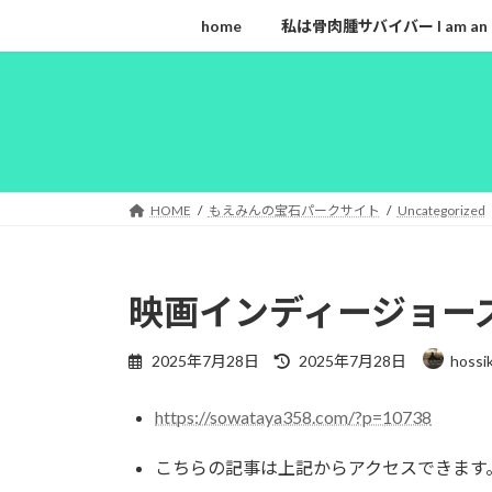
コ
ナ
home
私は骨肉腫サバイバー I am an ost
ン
ビ
テ
ゲ
ン
ー
ツ
シ
へ
ョ
ス
ン
キ
に
HOME
もえみんの宝石パークサイト
Uncategorized
ッ
移
プ
動
映画インディージョー
最
2025年7月28日
2025年7月28日
hossi
終
更
https://sowataya358.com/?p=10738
新
日
時
こちらの記事は上記からアクセスできます
: