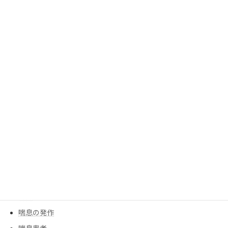
ハンドメイド作家
ファッション
ブレスレット
プロサッカー選手
ポジティブ思考
モチベーションアップ
人工膝
人工関節
人生の主役
余命宣告
創作ダンス
告白
告知
喘息の発作