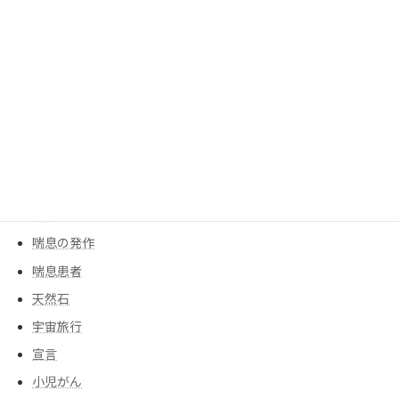
モチベーションアップ
人工膝
人工関節
人生の主役
余命宣告
創作ダンス
告白
告知
喘息の発作
喘息患者
天然石
宇宙旅行
宣言
小児がん