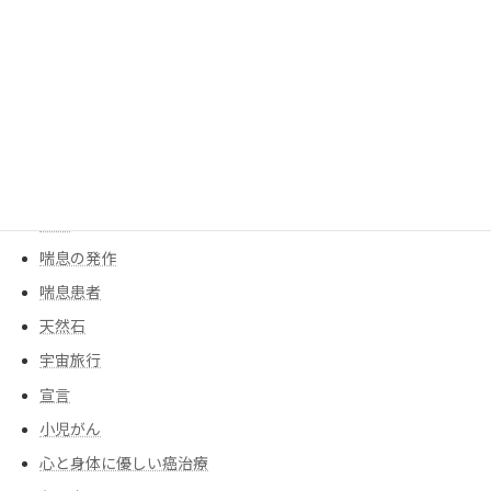
人工膝
人工関節
人生の主役
余命宣告
創作ダンス
告白
告知
喘息の発作
喘息患者
天然石
宇宙旅行
宣言
小児がん
心と身体に優しい癌治療