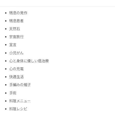
告知
喘息の発作
喘息患者
天然石
宇宙旅行
宣言
小児がん
心と身体に優しい癌治療
心の充電
快適生活
手編みの帽子
手術
料理メニュー
料理レシピ