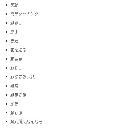
笑顔
簡単クッキング
継続力
義手
義足
花を贈る
花言葉
行動力
行動力おばけ
難病
難病治療
頭痛
骨肉腫
骨肉腫サバイバー