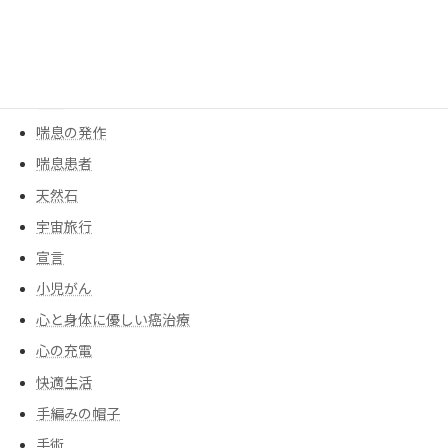
余命宣告
創作ダンス
告白
告知
喘息の発作
喘息患者
天然石
宇宙旅行
宣言
小児がん
心と身体に優しい癌治療
心の充電
快適生活
手編みの帽子
手術