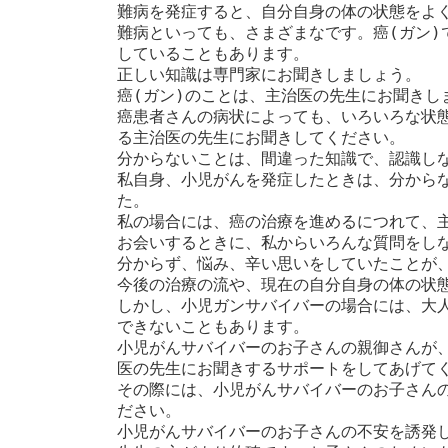
難病を発症すると、自分自身の体の状態をよく
難病といっても、さまざまなです。癌(ガン)
していることもあります。

正しい知識は専門家にお聞きしましょう。

癌(ガン)のことは、主治医の先生にお聞きし
癌患者さんの病状によっても、いろいろな状
る主治医の先生にお聞きしてください。

分からないことは、間違った知識で、認識しな
私自身、小児がんを発症したときは、分から
た。

私の場合には、癌の治療を進めるにつれて、
お会いするときに、私からいろんな質問をしな
分からず、悩み、辛い思いをしていたことが、
今後の治療の流や、現在の自分自身の体の状態
しかし、小児ガンサバイバーの場合には、大
できないこともあります。

小児がんサバイバーのお子さんの親御さんが
医の先生にお聞きするサポートをしてあげてく
その際には、小児がんサバイバーのお子さん
ださい。

小児がんサバイバーのお子さんの不安を誘発