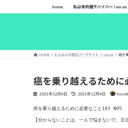
コ
ナ
home
私は骨肉腫サバイバー I am an ost
ン
ビ
テ
ゲ
ン
ー
ツ
シ
へ
ョ
ス
ン
キ
に
HOME
もえみんの宝石パークサイト
cancer
癌を乗
ッ
移
プ
動
癌を乗り越えるために必
最
2021年12月4日
2021年12月4日
hossi
終
更
癌を乗り越えるために必要なこと101 NO5

新
日
【分からないことは、一人で悩まないで、主治
時
: