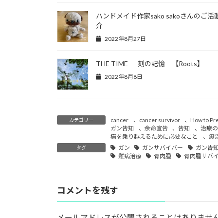
ハンドメイド作家sako sakoさんのご活
介
2022年8月27日
THE TIME 刻の記憶 【Roots】
2022年8月8日
cancer
、
cancer survivor
、
How to Pr
カテゴリー
ガン告知
、
余命宣告
、
告知
、
治療の
癌を乗り越えるために必要なこと
、
癌
ガン
ガンサバイバー
ガン告
タグ
難病治療
骨肉腫
骨肉腫サバ
コメントを残す
メールアドレスが公開されることはありませ