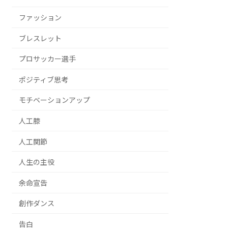
ファッション
ブレスレット
プロサッカー選手
ポジティブ思考
モチベーションアップ
人工膝
人工関節
人生の主役
余命宣告
創作ダンス
告白