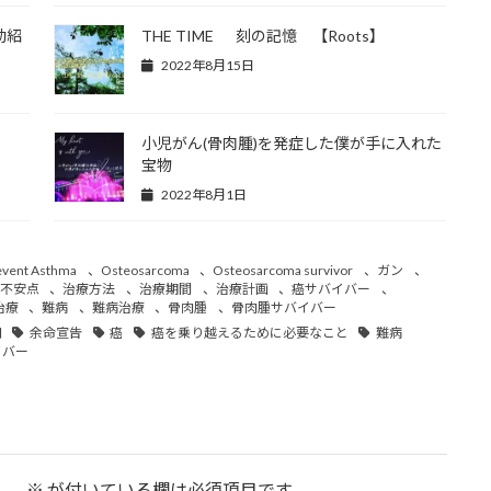
動紹
THE TIME 刻の記憶 【Roots】
2022年8月15日
小児がん(骨肉腫)を発症した僕が手に入れた
宝物
2022年8月1日
event Asthma
、
Osteosarcoma
、
Osteosarcoma survivor
、
ガン
、
不安点
、
治療方法
、
治療期間
、
治療計画
、
癌サバイバー
、
治療
、
難病
、
難病治療
、
骨肉腫
、
骨肉腫サバイバー
知
余命宣告
癌
癌を乗り越えるために必要なこと
難病
イバー
ん。
※
が付いている欄は必須項目です