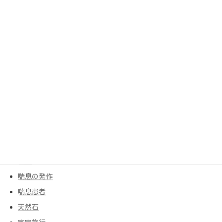
ブレスレット
プロサッカー選手
ポジティブ思考
モチベーションアップ
人工膝
人工関節
人生の主役
余命宣告
創作ダンス
告白
告知
喘息の発作
喘息患者
天然石