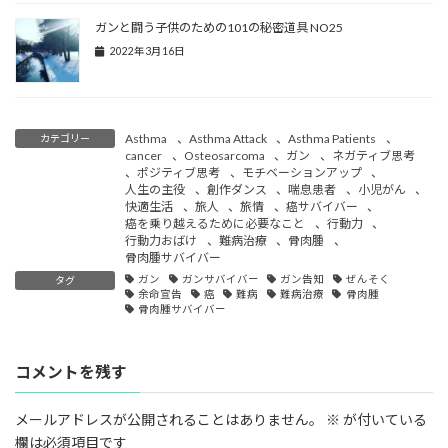
ガンと闘う子供のための101の秘密道具 NO25
2022年3月16日
Asthma
、
Asthma Attack
、
Asthma Patients
、
カテゴリー
cancer
、
Osteosarcoma
、
ガン
、
ネガティブ思考
、
ポジティブ思考
、
モチベーションアップ
、
人生の主役
、
創作ダンス
、
喘息患者
、
小児がん
、
快適生活
、
旅人
、
旅情
、
癌サバイバー
、
癌を乗り越えるために必要なこと
、
行動力
、
行動力おばけ
、
難病治療
、
骨肉腫
、
骨肉腫サバイバー
ガン
ガンサバイバー
ガン告知
ぜんそく
タグ
余命宣告
癌
難病
難病治療
骨肉腫
骨肉腫サバイバー
コメントを残す
メールアドレスが公開されることはありません。
※
が付いている
欄は必須項目です