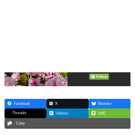
＼ 最新情報をチェック ／
Facebook
X
Bluesky
Threads
Hatena
LINE
Copy