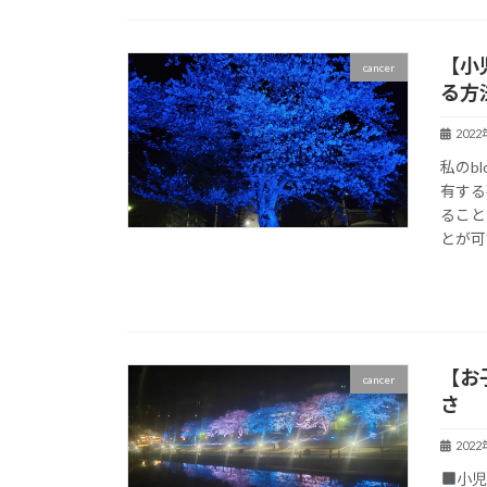
【小
cancer
る方
202
私のb
有する
ること
とが可能
【お
cancer
さ
202
小児