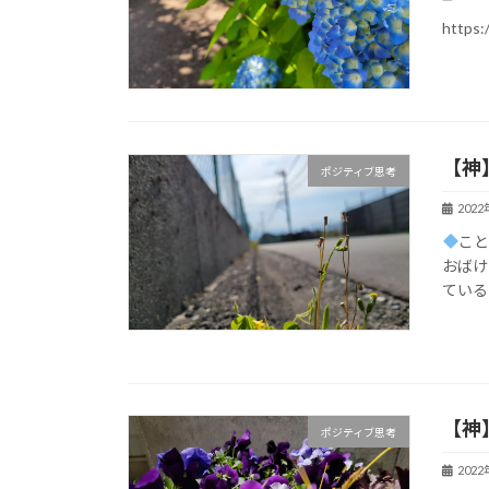
https:
【神
ポジティブ思考
202
こ
おばけ
てい
【神
ポジティブ思考
202