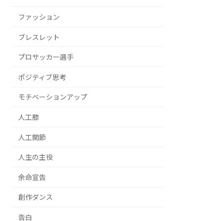
ファッション
ブレスレット
プロサッカー選手
ポジティブ思考
モチベーションアップ
人工膝
人工関節
人生の主役
余命宣告
創作ダンス
告白