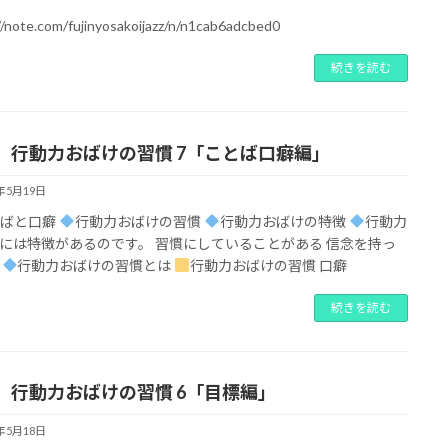
//note.com/fujinyosakoijazz/n/n1cab6adcbed0
続きを読む
】行動力おばけの習慣 7「ことば口癖編」
2年5月19日
とばと口癖
行動力おばけの習慣
行動力おばけの特徴
行動力
には特徴があるのです。 習慣にしていることがある 信念を持っ
る
行動力おばけの習慣とは
行動力おばけの習慣 口癖
続きを読む
】行動力おばけの習慣 6「目標編」
2年5月18日