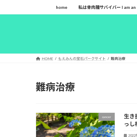
コ
ナ
home
私は骨肉腫サバイバー I am an ost
ン
ビ
テ
ゲ
ン
ー
ツ
シ
へ
ョ
ス
ン
キ
に
HOME
もえみんの宝石パークサイト
難病治療
ッ
移
プ
動
難病治療
生き
cancer
っし校
202