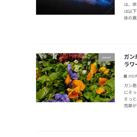
は、早
は以下
体の異
ガン
cancer
ラワ
202
ガン患
にそっ
そっと
効果があ