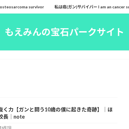
eosarcoma survivor
私は癌(ガン)サバイバー I am an cancer su
もえみんの宝石パークサイト
抜く力【ガンと闘う10歳の僕に起きた奇跡】｜ほ
長｜note
2年6月7日