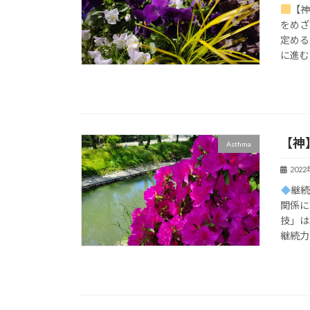
【神
をめ
定める
に進む
【神
Asthma
202
継
関係に
技」は
継続力