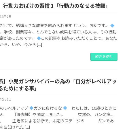
】行動力おばけの習慣 1「行動力のなせる技編」
2年5月9日
だけで、結構大きな成果を納められます という、お話です。
、学校、副業等々、とんでもない成果を得ている人は、その行動
密があったのです。
この記事をお読みいただくことで、あなた
から、いや、今から […]
続きを読む
断】小児ガンサバイバーの為の「自分がレベルアッ
るためにする事」
2年5月2日
らのレベルアップ
ガンに負けるな
わたしは、10歳のときに
がん 【骨肉腫】を発症しました。 突然の、ガン発病…
て、 主治医による診断で、末期のステージの ガンであ
を告知された […]