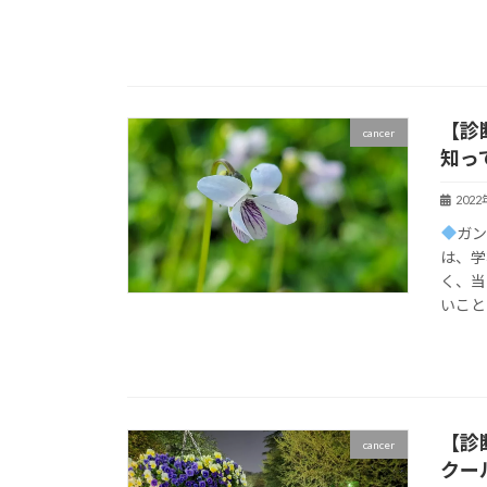
【診
cancer
知っ
202
ガン
は、学
く、当
いこと
【診
cancer
クー