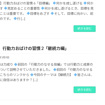
】行動力おばけの習慣 6「目標編」
何かを成し遂げる
何か
ざす
見定めることの重要性
何かを成し遂げるとき、目標を見
ことは重要です。
目標をめざす
そして、目標に向かい、前
のです。
行 […]
続きを読む
】行動力おばけの習慣 2「継続力編」
2年5月9日
続は力成り
前回の「行動力のなせる技編」では行動力と成果の
ついて説明させていただきました。
前回の「行動力のなせる
こちらのリンクから
今回のテーマは【継続力】
皆さんは、
に自信はありますか？ […]
続きを読む