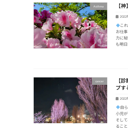
【神
Asthma
202
これ
お仕事
力に秘
も明日
【診
cancer
プす
202
自
小児
そし
ること