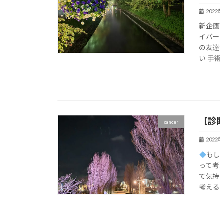
202
新企画
イバー
の友達
い 手術
【診
cancer
202
も
って考
て気持
考える